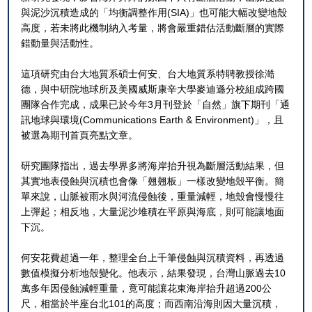
與泥沙沉積造成的「均衡調整作用(SIA)」也可能大幅改變地殼
高度，若未將此機制納入考量，將會嚴重錯估活動斷層的實際
錯動量與活動性。
這項研究由台大地質系碩士何安、台大地質系特聘教授徐澔
德，與中研院地球所及美國威斯康辛大學麥迪遜分校組成跨國
團隊合作完成，成果已於今年3月刊登於「自然」旗下期刊「通
訊地球與環境(Communications Earth & Environment)」，且
被選為期刊首頁亮點文章。
研究團隊指出，過去學界多將海岸抬升視為斷層活動結果，但
其實地表侵蝕與沉積也會像「翹翹板」一樣改變地殼平衡。簡
單來說，山脈被雨水與河流侵蝕後，重量減輕，地殼會慢慢往
上彈起；相反地，大量泥沙堆積在平原與海底，則可能讓地面
下沉。
何安花費超過一年，整理全台上千筆侵蝕與沉積資料，再透過
數值模擬分析地殼變化。他表示，結果發現，台灣山脈過去10
萬多年因侵蝕減輕重量，竟可能讓花東海岸抬升超過200公
尺，相當於半座台北101的高度；而西南沿海則因大量沉積，