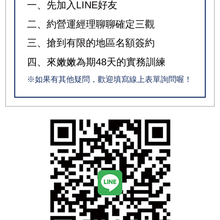
一、先加入LINE好友
二、約營運經理聊聊確定三觀
三、搶到有限的地區名額簽約
四、來嫩嫩為期48天的實務訓練
※如果有其他疑問，歡迎填寫線上表單詢問喔！