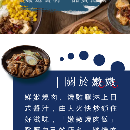
｜
關於
嫩
嫩
鮮嫩燒肉、燒雞腿淋上日
式醬汁，由大火快炒鎖住
好滋味，「嫩嫩燒肉飯」